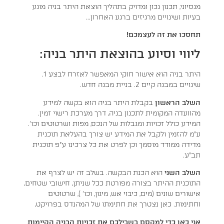
מנסיוני, תכנון נכון ומדויק בתהליך הוצאת היתר בניה מונע
בעיות ושינויים מרגיזים ברגע האחרון…
תחסכו את זה לעצמכם!
ליווי וסיוע בהוצאת היתר בניה:
היתר בניה הוא אישור חוקי המאפשר לאזרח לבצע 1.
שינויים במבנה קיים 2. בניית מבנה חדש.
השלב הראשון
בקבלת היתר בניה הוא בקשה למידע
מהוועדה המקומית לתכנון בניה, דרך מערכת רישוי זמין.
המידע כולל זכויות ומגבלות של הנכס, מפות ושרטוטים וכו'.
ע"מ להזמין ולקבל את המידע יש צורך בהעלאת תוכנית
מדידה ממודד מוסמך וכן לפרט את כל צרכינו ע"פ תוכנית
תב"ע.
השלב השני
הוא הכנת הבקשה. בשלב זה יש לצרף את
התוכנית ההיתר בצורה מפורטת ככל שניתן, חישובי שטחים,
אישורים שונים (מים, כיבוי אש, מיגון, וכו' ), שרטוטים
וחתימות. כאן נצטרך את חתימתו של המהנדס בפרויקט,
אני כאן כדי למקסם בשבילכם את זכויות הבניה הקיימות