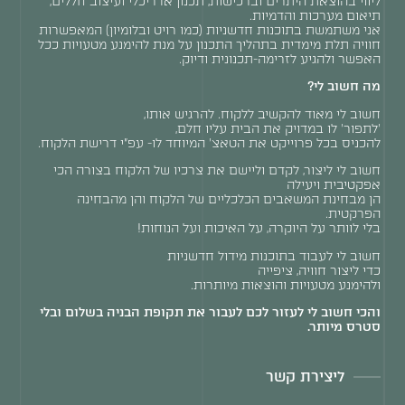
ליווי בהוצאת היתרים וברכישות, תכנון אדריכלי ועיצוב חללים,
תיאום מערכות והדמיות.
אני משתמשת בתוכנות חדשניות (כמו רויט ובלומיון) המאפשרות
חוויה תלת מימדית בתהליך התכנון על מנת להימנע מטעויות ככל
האפשר ולהגיע לזרימה-תכנונית ודיוק.
מה חשוב לי?
חשוב לי מאוד להקשיב ללקוח. להרגיש אותו,
'לתפור' לו במדויק את הבית עליו חלם,
להכניס בכל פרוייקט את הטאצ' המיוחד לו- עפ"י דרישת הלקוח.
חשוב לי ליצור, לקדם וליישם את צרכיו של הלקוח בצורה הכי
אפקטיבית ויעילה
הן מבחינת המשאבים הכלכליים של הלקוח והן מהבחינה
הפרקטית.
בלי לוותר על היוקרה, על האיכות ועל הנוחות!
חשוב לי לעבוד בתוכנות מידול חדשניות
כדי ליצור חוויה, ציפייה
ולהימנע מטעויות והוצאות מיותרות.
והכי חשוב לי לעזור לכם לעבור את תקופת הבניה בשלום ובלי
סטרס מיותר.
ליצירת קשר