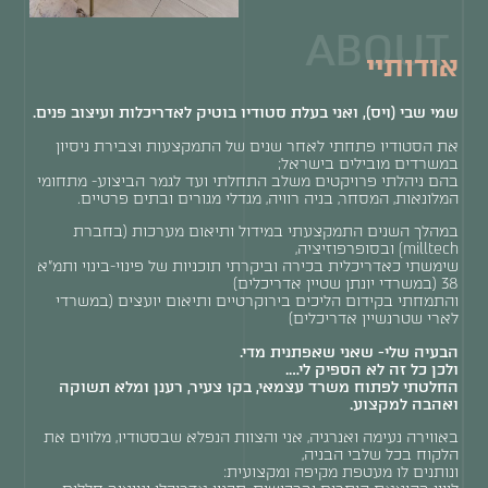
ABOUT
אודותיי
שמי
שבי
(ויס), ואני בעלת סטודיו בוטיק לאדריכלות ועיצוב פנים.
את הסטודיו פתחתי לאחר שנים של התמקצעות וצבירת ניסיון
במשרדים מובילים בישראל;
בהם ניהלתי פרויקטים משלב התחלתי ועד לגמר הביצוע- מתחומי
המלונאות, המסחר, בניה רוויה, מגדלי מגורים ובתים פרטיים.
במהלך השנים התמקצעתי במידול ותיאום מערכות (בחברת
milltech) ובסופרפוזיציה,
שימשתי כאדריכלית בכירה וביקרתי תוכניות של פינוי-בינוי ותמ"א
38 (במשרדי יונתן שטיין אדריכלים)
והתמחתי בקידום הליכים בירוקרטיים ותיאום יועצים (במשרדי
לארי שטרנשיין אדריכלים)
הבעיה שלי- שאני שאפתנית מדי.
ולכן כל זה לא הספיק לי….
החלטתי לפתוח משרד עצמאי, בקו צעיר, רענן ומלא תשוקה
ואהבה למקצוע.
באווירה נעימה ואנרגיה, אני והצוות הנפלא שבסטודיו, מלווים את
הלקוח בכל שלבי הבניה,
ונותנים לו מעטפת מקיפה ומקצועית: